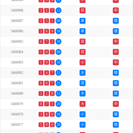
3466989
3
5
4
12
小
中
3466988
3
2
7
12
双
中
3466987
2
5
1
08
单
错
3466986
2
8
8
18
单
错
3466985
6
7
5
18
双
中
3466984
1
0
7
08
双
中
3466983
1
9
0
10
小
中
3466982
1
4
7
12
大
错
3466981
6
8
7
21
双
错
3466980
2
1
8
11
大
错
3466979
8
7
5
20
大
中
3466978
3
4
9
16
小
错
3466977
5
9
6
20
小
错