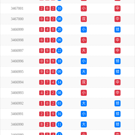
3467001
2
6
2
10
小
中
3467000
0
6
2
08
双
中
3466999
8
4
8
20
小
错
3466998
6
1
2
09
小
中
3466997
9
9
4
22
大
中
3466996
0
9
9
18
小
错
3466995
9
0
0
09
大
错
3466994
3
7
4
14
双
中
3466993
4
2
2
08
小
中
3466992
1
0
2
03
大
错
3466991
2
5
9
16
小
错
3466990
8
2
1
11
大
错