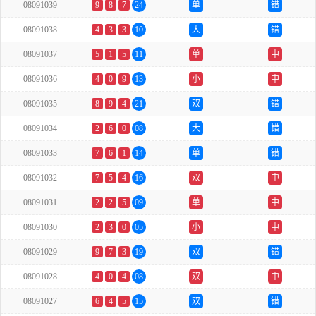
08091039
9
8
7
24
单
错
08091038
4
3
3
10
大
错
08091037
5
1
5
11
单
中
08091036
4
0
9
13
小
中
08091035
8
9
4
21
双
错
08091034
2
6
0
08
大
错
08091033
7
6
1
14
单
错
08091032
7
5
4
16
双
中
08091031
2
2
5
09
单
中
08091030
2
3
0
05
小
中
08091029
9
7
3
19
双
错
08091028
4
0
4
08
双
中
08091027
6
4
5
15
双
错