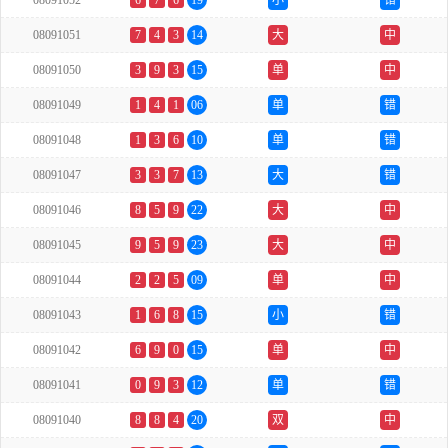
08091052
6
7
6
19
小
错
08091051
7
4
3
14
大
中
08091050
3
9
3
15
单
中
08091049
1
4
1
06
单
错
08091048
1
3
6
10
单
错
08091047
3
3
7
13
大
错
08091046
8
5
9
22
大
中
08091045
9
5
9
23
大
中
08091044
2
2
5
09
单
中
08091043
1
6
8
15
小
错
08091042
6
9
0
15
单
中
08091041
0
9
3
12
单
错
08091040
8
8
4
20
双
中