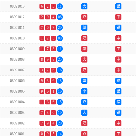
08091013
6
2
3
11
大
错
08091012
2
0
4
06
双
中
08091011
7
6
7
20
单
错
08091010
1
2
5
08
双
中
08091009
1
7
3
11
单
中
08091008
8
9
8
25
大
中
08091007
3
7
6
16
双
中
08091006
9
3
6
18
单
错
08091005
9
6
1
16
小
错
08091004
1
8
6
15
双
错
08091003
7
3
0
10
大
错
08091002
7
9
4
20
双
中
08091001
0
9
5
14
双
中