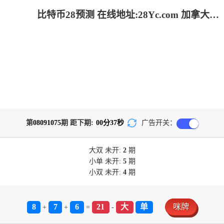
比特币28预测 在线地址:28Yc.com 加拿大28-PC开奖|历史结果|加拿大28刮奖预测|加拿大PC历史走势|加拿大PC28大神预测|加拿大结果咪牌查询
第
08091075
期 距下期:
00
分
37
秒
广告开关：
大双
未开:
2
期
小单
未开:
5
期
小双
未开:
4
期
8
7
6
21
大
单
咪牌
+
+
=
-