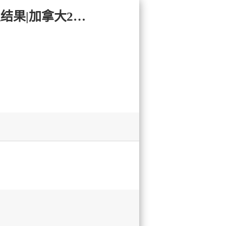
比特币28预测 在线地址:28Yc.com 加拿大28-PC开奖|历史结果|加拿大28刮奖预测|加拿大PC历史走势|加拿大PC28大神预测|加拿大结果咪牌查询