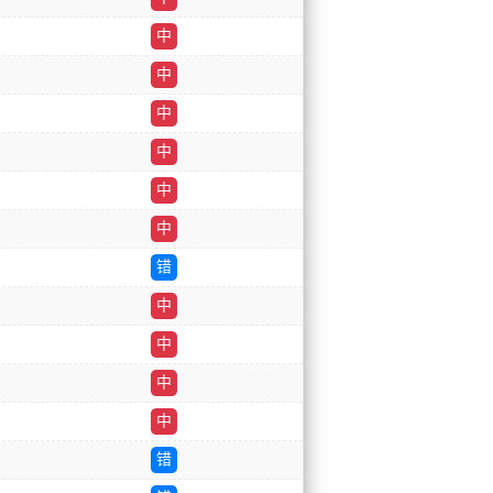
中
中
中
中
中
中
错
中
中
中
中
错