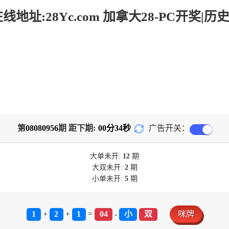
第
08080956
期 距下期:
00
分
33
秒
广告开关：
大单
未开:
12
期
大双
未开:
2
期
小单
未开:
5
期
1
+
2
+
1
=
04
-
小
双
咪牌