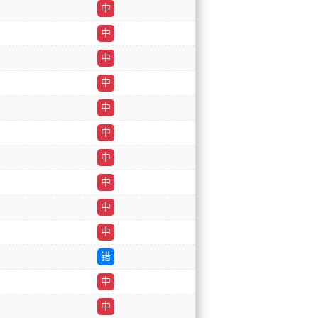
中
中
中
中
中
中
中
中
中
中
错
中
中