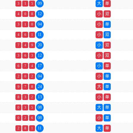
09
大
单
3
1
5
12
小
双
4
0
8
04
小
单
3
1
0
11
小
双
4
6
1
20
小
双
7
4
9
12
小
双
3
6
3
17
小
单
6
7
4
04
小
单
2
0
2
24
大
单
9
7
8
13
小
单
8
3
2
08
大
单
0
3
5
08
小
单
0
2
6
11
大
单
2
8
1