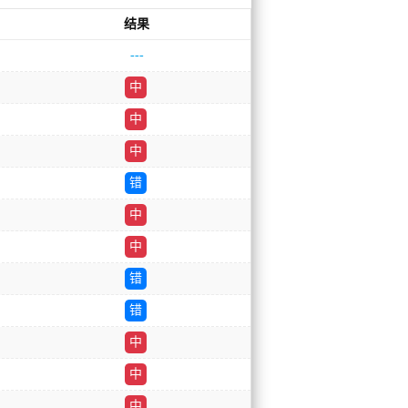
结果
---
中
中
中
错
中
中
错
错
中
中
中