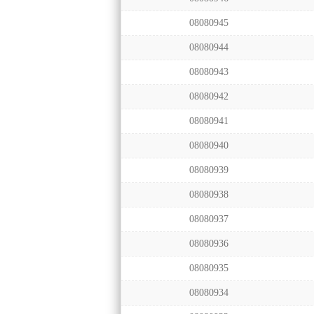
08080945
08080944
08080943
08080942
08080941
08080940
08080939
08080938
08080937
08080936
08080935
08080934