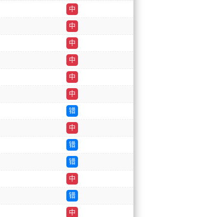
中
中
中
中
中
中
错
中
错
错
中
错
中