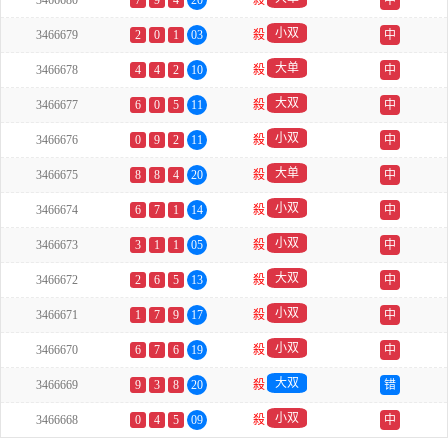
3466680
7
9
4
20
殺
中
小双
3466679
2
0
1
03
殺
中
大单
3466678
4
4
2
10
殺
中
大双
3466677
6
0
5
11
殺
中
小双
3466676
0
9
2
11
殺
中
大单
3466675
8
8
4
20
殺
中
小双
3466674
6
7
1
14
殺
中
小双
3466673
3
1
1
05
殺
中
大双
3466672
2
6
5
13
殺
中
小双
3466671
1
7
9
17
殺
中
小双
3466670
6
7
6
19
殺
中
大双
3466669
9
3
8
20
殺
错
小双
3466668
0
4
5
09
殺
中