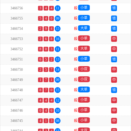
小单
3466756
3
4
4
11
殺
错
小单
3466755
5
4
0
09
殺
错
大单
3466754
2
9
4
15
殺
错
小单
3466753
2
6
8
16
殺
中
大单
3466752
8
0
3
11
殺
中
小单
3466751
6
5
2
13
殺
错
小双
3466750
2
5
7
14
殺
中
小双
3466749
1
7
1
09
殺
中
大单
3466748
8
7
0
15
殺
错
小单
3466747
4
4
4
12
殺
中
小单
3466746
0
4
6
10
殺
中
小单
3466745
4
1
3
08
殺
中
大双