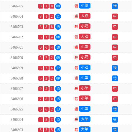
小单
3466705
8
1
0
09
殺
错
大双
3466704
8
1
2
11
殺
中
小双
3466703
3
8
8
19
殺
中
大双
3466702
3
1
4
08
殺
中
小单
3466701
0
6
4
10
殺
中
小双
3466700
5
2
2
09
殺
中
小双
3466699
3
3
6
12
殺
错
小单
3466698
5
2
2
09
殺
错
小单
3466697
9
5
1
15
殺
中
小单
3466696
7
8
0
15
殺
中
小单
3466695
5
6
2
13
殺
错
大单
3466694
4
8
3
15
殺
错
大单
3466693
5
5
5
15
殺
错