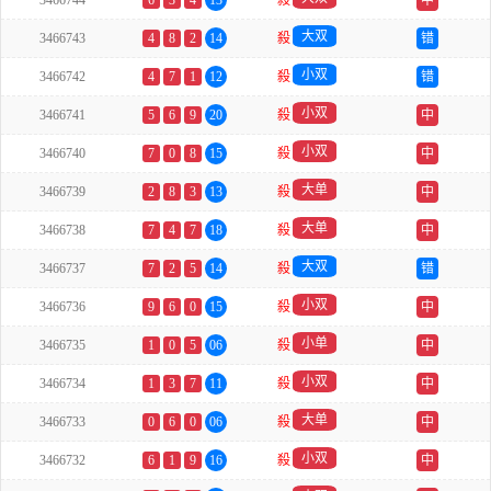
3466744
6
3
4
13
殺
中
大双
3466743
4
8
2
14
殺
错
小双
3466742
4
7
1
12
殺
错
小双
3466741
5
6
9
20
殺
中
小双
3466740
7
0
8
15
殺
中
大单
3466739
2
8
3
13
殺
中
大单
3466738
7
4
7
18
殺
中
大双
3466737
7
2
5
14
殺
错
小双
3466736
9
6
0
15
殺
中
小单
3466735
1
0
5
06
殺
中
小双
3466734
1
3
7
11
殺
中
大单
3466733
0
6
0
06
殺
中
小双
3466732
6
1
9
16
殺
中