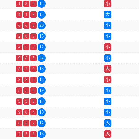
13
小
1
3
9
13
大
4
1
8
20
小
6
6
8
15
小
2
8
5
12
小
4
5
3
22
小
9
8
5
15
大
8
4
3
13
小
3
8
2
19
小
5
5
9
14
小
3
3
8
19
小
9
6
4
12
大
8
2
2
15
大
2
5
8