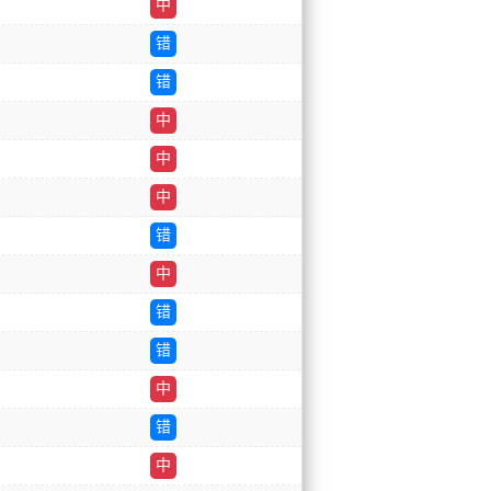
中
错
错
中
中
中
错
中
错
错
中
错
中