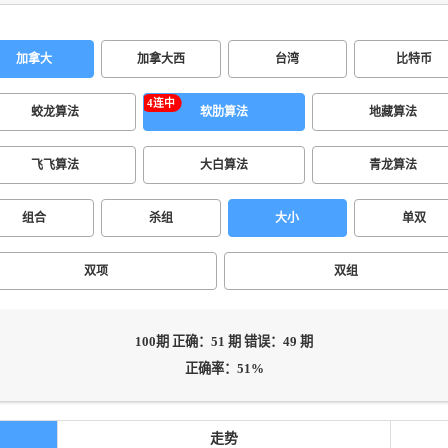
加拿大
加拿大西
台湾
比特币
蛟龙算法
软肋算法
地藏算法
飞飞算法
大白算法
青龙算法
组合
杀组
大小
单双
双项
双组
100期 正确：51 期 错误：49 期
正确率：51%
走势