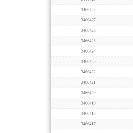
3466428
3466427
3466426
3466425
3466424
3466423
3466422
3466421
3466420
3466419
3466418
3466417