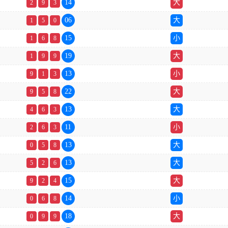
14
大
2
9
3
06
大
1
5
0
15
小
1
6
8
19
大
1
9
9
13
小
9
1
3
22
大
9
5
8
13
大
4
6
3
11
小
2
6
3
13
大
0
5
8
13
大
5
2
6
15
大
9
2
4
14
小
0
6
8
18
大
0
9
9