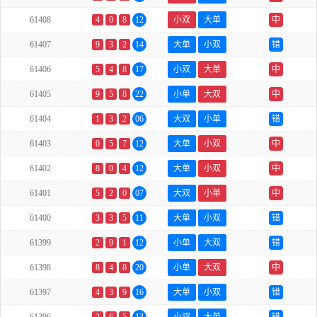
61408
4
0
8
12
小双
大单
中
61407
9
3
2
14
大单
小双
错
61406
5
4
8
17
小双
大单
中
61405
9
5
8
22
小单
大双
中
61404
1
3
2
06
大双
小单
错
61403
0
5
7
12
大单
小双
中
61402
8
0
4
12
大单
小双
中
61401
5
2
0
07
大双
小单
中
61400
3
3
5
11
大单
小双
错
61399
2
9
1
12
小单
大双
错
61398
8
4
8
20
小单
大双
中
61397
4
3
9
16
大单
小双
错