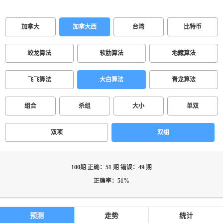
加拿大
加拿大西
台湾
比特币
蛟龙算法
软肋算法
地藏算法
飞飞算法
大白算法
青龙算法
组合
杀组
大小
单双
双项
双组
100期 正确：51 期 错误：49 期
正确率：51%
预测
走势
统计