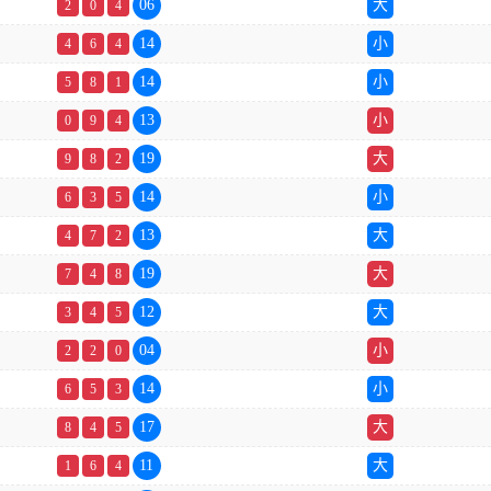
06
大
2
0
4
14
小
4
6
4
14
小
5
8
1
13
小
0
9
4
19
大
9
8
2
14
小
6
3
5
13
大
4
7
2
19
大
7
4
8
12
大
3
4
5
04
小
2
2
0
14
小
6
5
3
17
大
8
4
5
11
大
1
6
4