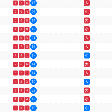
17
大
4
7
6
06
小
2
0
4
14
大
6
0
8
12
小
4
8
0
21
大
7
9
5
16
大
4
7
5
17
小
7
9
1
14
大
2
6
6
14
大
6
7
1
10
大
4
3
3
22
大
9
9
4
12
小
1
7
4
19
小
3
9
7