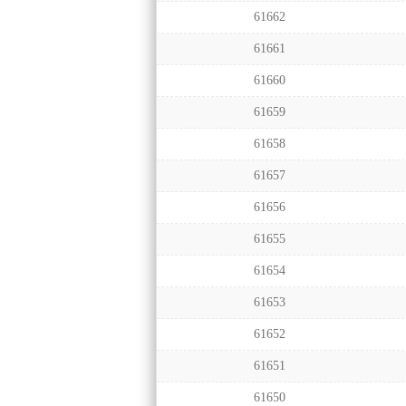
61662
61661
61660
61659
61658
61657
61656
61655
61654
61653
61652
61651
61650