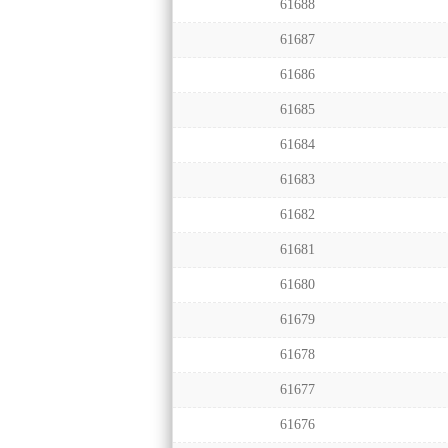
61688
61687
61686
61685
61684
61683
61682
61681
61680
61679
61678
61677
61676