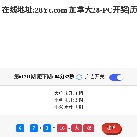
第
61711
期 距下期:
04
分
32
秒
广告开关：
大单
未开:
4
期
小单
未开:
2
期
小双
未开:
1
期
6
+
7
+
3
=
16
-
大
双
咪牌