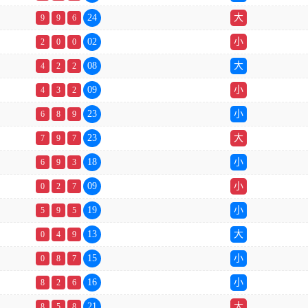
24
大
9
9
6
02
小
2
0
0
08
大
4
2
2
09
小
4
3
2
23
小
6
8
9
23
大
7
9
7
18
小
6
9
3
09
小
0
2
7
19
小
5
9
5
13
大
0
4
9
15
小
0
8
7
16
小
8
2
6
21
大
8
5
8