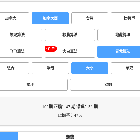
加拿大
加拿大西
台湾
比特币
蛟龙算法
软肋算法
地藏算法
飞飞算法
大白算法
青龙算法
组合
杀组
大小
单双
双项
双组
100期 正确：47 期 错误：53 期
正确率：47%
走势