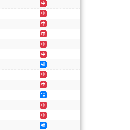
中
中
中
中
中
中
错
中
中
错
中
中
错