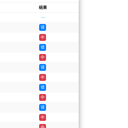
结果
---
错
中
错
中
错
中
错
中
错
中
中