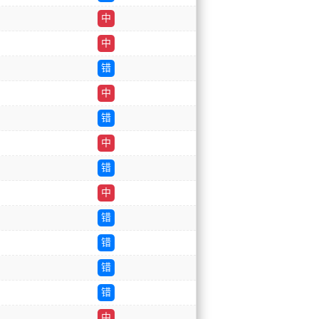
中
中
错
中
错
中
错
中
错
错
错
错
中