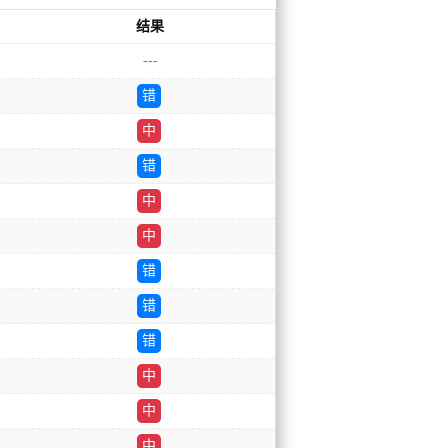
结果
---
错
中
错
中
中
错
错
错
中
中
中