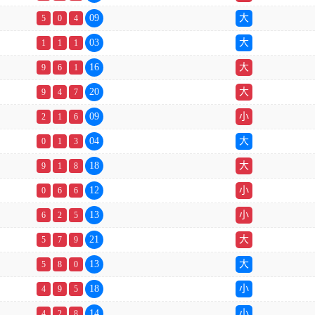
09
大
5
0
4
03
大
1
1
1
16
大
9
6
1
20
大
9
4
7
09
小
2
1
6
04
大
0
1
3
18
大
9
1
8
12
小
0
6
6
13
小
6
2
5
21
大
5
7
9
13
大
5
8
0
18
小
4
9
5
14
小
4
2
8