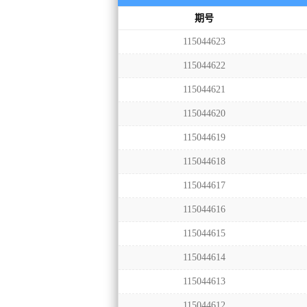
期号
115044623
115044622
115044621
115044620
115044619
115044618
115044617
115044616
115044615
115044614
115044613
115044612