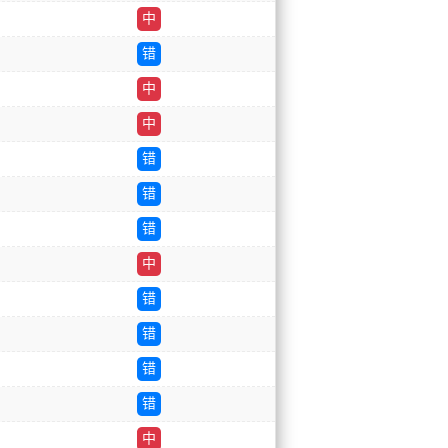
中
错
中
中
错
错
错
中
错
错
错
错
中