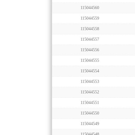
115044560
115044559
115044558
115044557
115044556
115044555
115044554
115044553
115044552
115044551
115044550
115044549
115044548