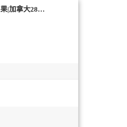
台湾28预测 在线地址:28Yc.com 加拿大28-PC开奖|历史结果|加拿大28刮奖预测|加拿大PC历史走势|加拿大PC28大神预测|加拿大结果咪牌查询