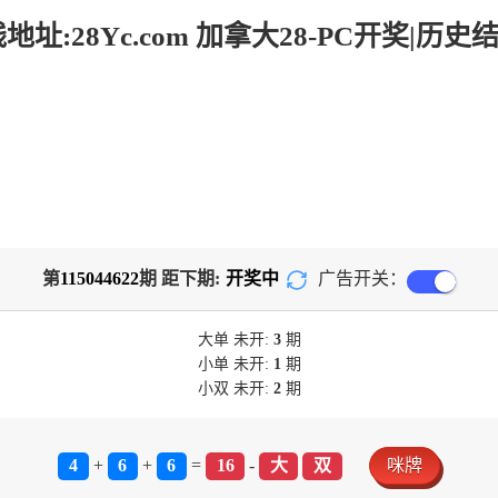
第
115044622
期 距下期:
开奖中
广告开关：
大单
未开:
3
期
小单
未开:
1
期
小双
未开:
2
期
4
+
6
+
6
=
16
-
大
双
咪牌