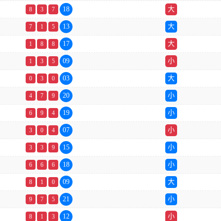
18
大
8
3
7
13
大
7
1
5
17
大
1
8
8
09
小
1
3
5
03
大
0
3
0
20
小
4
7
9
19
小
6
9
4
07
小
3
0
4
15
小
3
3
9
18
小
6
6
6
09
大
8
1
0
21
小
9
7
5
12
小
8
1
3