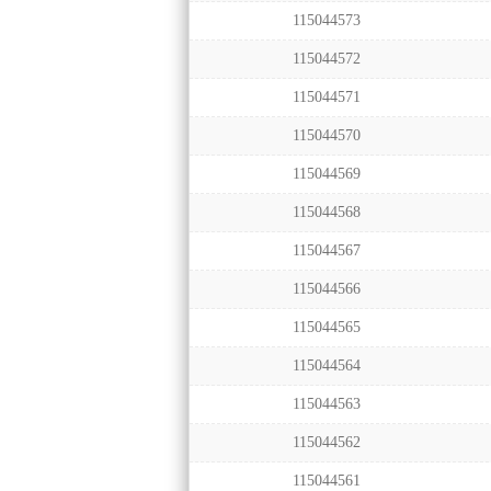
115044573
115044572
115044571
115044570
115044569
115044568
115044567
115044566
115044565
115044564
115044563
115044562
115044561